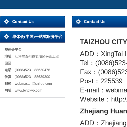
Contact Us
Contact Us
华体会(中国)一站式服务平台
TAIZHOU CITY
华体会平台
ADD：XingTai In
地址
：江苏省泰州市姜堰区兴泰工业
Tel：(0086)52
园区
电话
：(0086)523—88630478
Fax：(0086)52
传真
：(0086)523—88639300
Post：225539
邮箱
：webmaster@cnlide.com
E-mail：webmas
网址
：www.bvtokyo.com
Website：http:
Zhejiang Huan
ADD：Zhejiang H