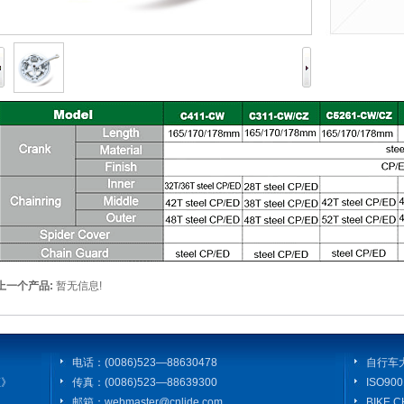
上一个产品:
暂无信息!
电话：(0086)523—88630478
自行车
证》
传真：(0086)523—88639300
ISO9
邮箱：webmaster@cnlide.com
BIKE 