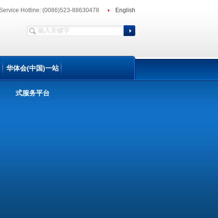
Service Hotline: (0086)523-88630478
English
华体会(中国)一站
式服务平台