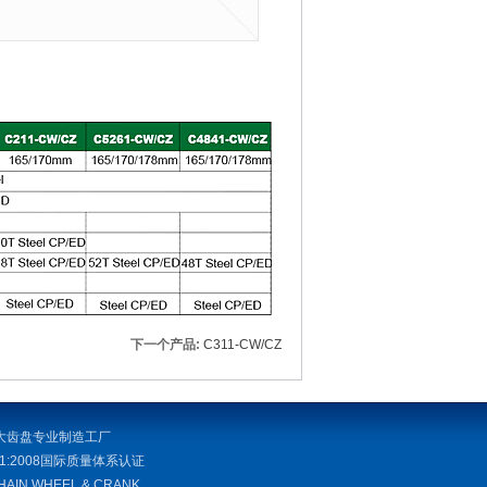
下一个产品:
C311-CW/CZ
大齿盘专业制造工厂
001:2008国际质量体系认证
CHAIN WHEEL & CRANK