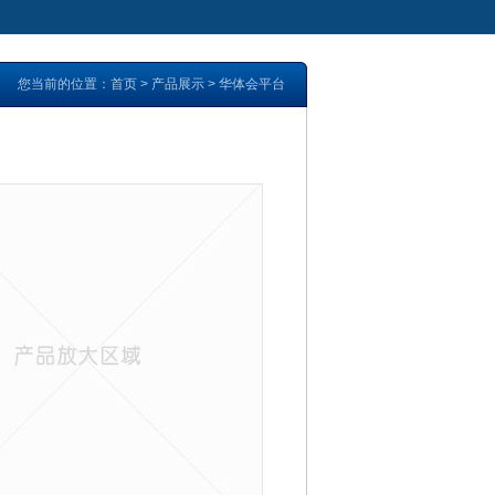
您当前的位置：
首页
>
产品展示
>
华体会平台