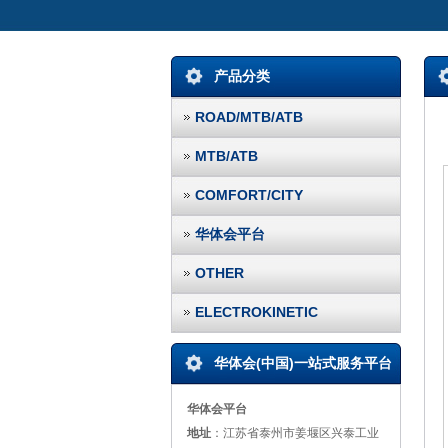
产品分类
ROAD/MTB/ATB
MTB/ATB
COMFORT/CITY
华体会平台
OTHER
ELECTROKINETIC
华体会(中国)一站式服务平台
华体会平台
地址
：江苏省泰州市姜堰区兴泰工业