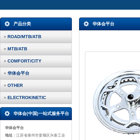
产品分类
华体会平台
ROAD/MTB/ATB
MTB/ATB
COMFORT/CITY
华体会平台
OTHER
ELECTROKINETIC
华体会(中国)一站式服务平台
华体会平台
地址
：江苏省泰州市姜堰区兴泰工业