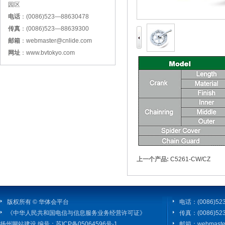
园区
电话
：(0086)523—88630478
传真
：(0086)523—88639300
邮箱
：webmaster@cnlide.com
网址
：www.bvtokyo.com
上一个产品:
C5261-CW/CZ
版权所有 © 华体会平台
电话：(0086)52
《中华人民共和国电信与信息服务业务经营许可证》
传真：(0086)52
扬州网站建设
编号：
苏ICP备05064596号-1
邮箱：webmaster