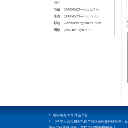
园区
电话
：(0086)523—88630478
传真
：(0086)523—88639300
邮箱
：webmaster@cnlide.com
网址
：www.bvtokyo.com
版权所有 © 华体会平台
《中华人民共和国电信与信息服务业务经营许可
扬州网站建设
编号：
苏ICP备05064596号-1