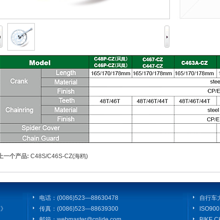
上一个产品:
C48S/C46S-CZ(海鸥)
电话：(0086)523—88630478
自行车
证》
传真：(0086)523—88639300
ISO9
邮箱：webmaster@cnlide.com
BIKE 