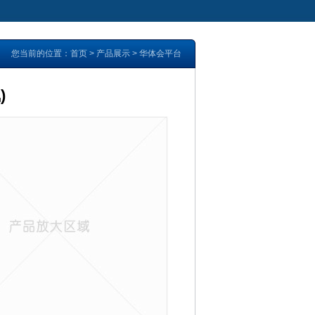
您当前的位置：
首页
>
产品展示
>
华体会平台
)