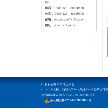
园区
电话
：(0086)523—88630478
传真
：(0086)523—88639300
邮箱
：webmaster@cnlide.com
网址
：www.bvtokyo.com
版权所有 © 华体会平台
《中华人民共和国电信与信息服务业务经营许可
扬州网站建设
编号：
苏ICP备05064596号-1
苏公网安备32120402001045号