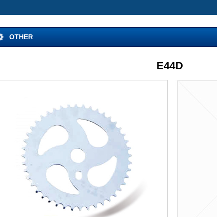
OTHER
E44D